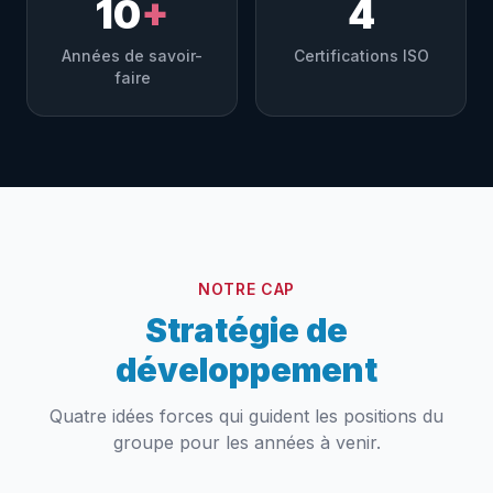
10
+
4
Années de savoir-
Certifications ISO
faire
NOTRE CAP
Stratégie de
développement
Quatre idées forces qui guident les positions du
groupe pour les années à venir.